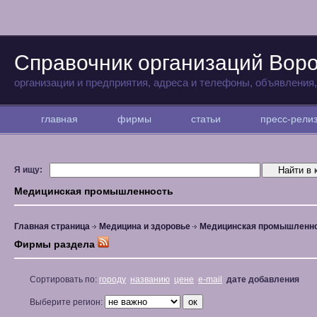
Справочник организаций Вор
организации и предприятия, адреса и телефоны, объявления
главная
фирмы
статьи
пресс-рел
Я ищу:
Медицинская промышленность
Главная страница
Медицина и здоровье
Медицинская промышленн
Фирмы раздела
Сортировать по:
городу
названию
цене
e-mail
дате добавления
Выберите регион: