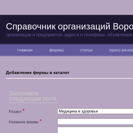
Справочник организаций Вор
организации и предприятия, адреса и телефоны, объявления
главная
фирмы
статьи
пресс-рел
Добавление фирмы в каталог
Заполните
следующие поля
*
Раздел
*
Название фирмы