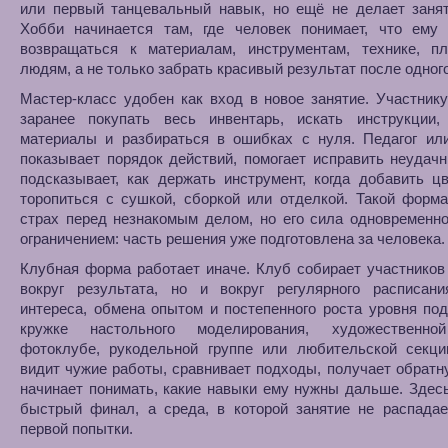
или первый танцевальный навык, но ещё не делает занят
Хобби начинается там, где человек понимает, что ему 
возвращаться к материалам, инструментам, технике, п
людям, а не только забрать красивый результат после одного
Мастер-класс удобен как вход в новое занятие. Участник
заранее покупать весь инвентарь, искать инструкции,
материалы и разбираться в ошибках с нуля. Педагог ил
показывает порядок действий, помогает исправить неудач
подсказывает, как держать инструмент, когда добавить цв
торопиться с сушкой, сборкой или отделкой. Такой форм
страх перед незнакомым делом, но его сила одновременн
ограничением: часть решения уже подготовлена за человека.
Клубная форма работает иначе. Клуб собирает участников
вокруг результата, но и вокруг регулярного расписани
интереса, обмена опытом и постепенного роста уровня под
кружке настольного моделирования, художественно
фотоклубе, рукодельной группе или любительской секци
видит чужие работы, сравнивает подходы, получает обратн
начинает понимать, какие навыки ему нужны дальше. Здес
быстрый финал, а среда, в которой занятие не распадае
первой попытки.