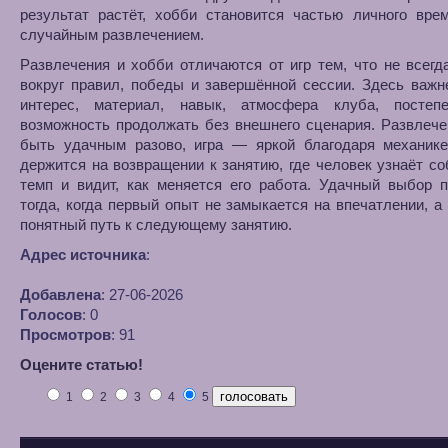
результат растёт, хобби становится частью личного вре
случайным развлечением.
Развлечения и хобби отличаются от игр тем, что не всегд
вокруг правил, победы и завершённой сессии. Здесь важ
интерес, материал, навык, атмосфера клуба, постеп
возможность продолжать без внешнего сценария. Развлеч
быть удачным разово, игра — яркой благодаря механике
держится на возвращении к занятию, где человек узнаёт с
темп и видит, как меняется его работа. Удачный выбор 
тогда, когда первый опыт не замыкается на впечатлении, а
понятный путь к следующему занятию.
Адрес источника
:
Добавлена
: 27-06-2026
Голосов
: 0
Просмотров
: 91
Оцените статью!
1
2
3
4
5