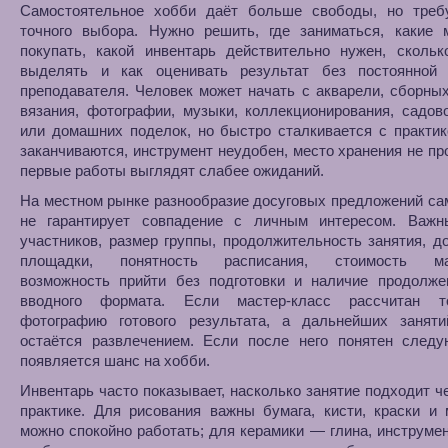
Самостоятельное хобби даёт больше свободы, но треб
точного выбора. Нужно решить, где заниматься, какие 
покупать, какой инвентарь действительно нужен, скольк
выделять и как оценивать результат без постоянной 
преподавателя. Человек может начать с акварели, сборны
вязания, фотографии, музыки, коллекционирования, садов
или домашних поделок, но быстро сталкивается с практик
заканчиваются, инструмент неудобен, место хранения не пр
первые работы выглядят слабее ожиданий.
На местном рынке разнообразие досуговых предложений са
не гарантирует совпадение с личным интересом. Важн
участников, размер группы, продолжительность занятия, д
площадки, понятность расписания, стоимость мат
возможность прийти без подготовки и наличие продолже
вводного формата. Если мастер-класс рассчитан т
фотографию готового результата, а дальнейших заняти
остаётся развлечением. Если после него понятен следу
появляется шанс на хобби.
Инвентарь часто показывает, насколько занятие подходит ч
практике. Для рисования важны бумага, кисти, краски и 
можно спокойно работать; для керамики — глина, инструме