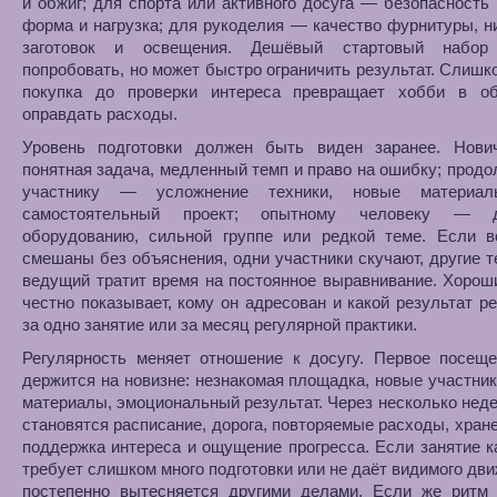
и обжиг; для спорта или активного досуга — безопасность
форма и нагрузка; для рукоделия — качество фурнитуры, ни
заготовок и освещения. Дешёвый стартовый набор 
попробовать, но может быстро ограничить результат. Слишк
покупка до проверки интереса превращает хобби в об
оправдать расходы.
Уровень подготовки должен быть виден заранее. Нови
понятная задача, медленный темп и право на ошибку; про
участнику — усложнение техники, новые материал
самостоятельный проект; опытному человеку — 
оборудованию, сильной группе или редкой теме. Если в
смешаны без объяснения, одни участники скучают, другие т
ведущий тратит время на постоянное выравнивание. Хоро
честно показывает, кому он адресован и какой результат р
за одно занятие или за месяц регулярной практики.
Регулярность меняет отношение к досугу. Первое посеще
держится на новизне: незнакомая площадка, новые участник
материалы, эмоциональный результат. Через несколько нед
становятся расписание, дорога, повторяемые расходы, хране
поддержка интереса и ощущение прогресса. Если занятие 
требует слишком много подготовки или не даёт видимого дви
постепенно вытесняется другими делами. Если же ритм 