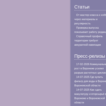
Статьи
От мастер-класса к хоб
через материалы и
регулярность
Проверка выпуска
показывает работу редак
Справочный профиль
территории требует
аккуратной навигации
Пресс-релизы
17-02-2026 Коммунальн
рост в Воронеже усилил
разрыв расчетных циклов
14-07-2025 Где купить
фильтр для воды в Ворон
Воронежской области
14-07-2025 Как сдать
макулатуру и вторсырьё 
Воронеже и Воронежской
области