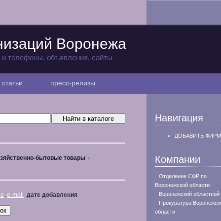
низаций Воронежа
а и телефоны, объявления, сайты
статьи
пресс-релизы
Навигация
ДОБАВИТЬ ФИРМ
Компании
зяйственно-бытовые товары
Отделение СФР по
Воронежской области
Воронежский областной
не
e-mail
дате добавления
Прокуратура Воронежск
области