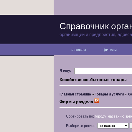
Справочник орга
организации и предприятия, адрес
главная
фирмы
Я ищу:
Хозяйственно-бытовые товары
Главная страница
Товары и услуги
Хо
Фирмы раздела
Сортировать по:
городу
названию
це
Выберите регион: