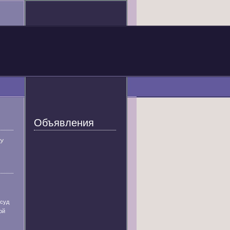
Объявления
У
 суд
ой