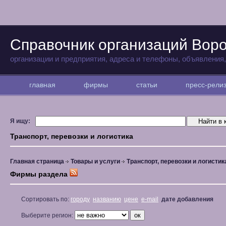
Справочник организаций Вор
организации и предприятия, адреса и телефоны, объявления
главная
фирмы
статьи
пресс-рел
Я ищу:
Транспорт, перевозки и логистика
Главная страница
Товары и услуги
Транспорт, перевозки и логистик
Фирмы раздела
Сортировать по:
городу
названию
цене
e-mail
дате добавления
Выберите регион: