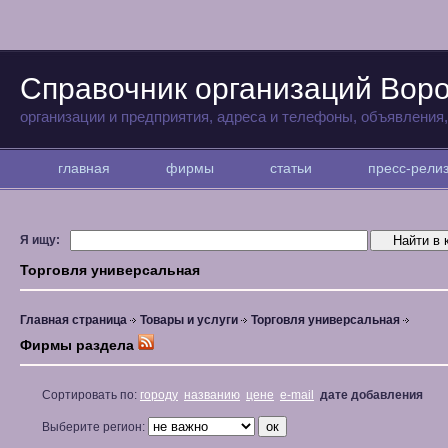
Справочник организаций Вор
организации и предприятия, адреса и телефоны, объявления
главная
фирмы
статьи
пресс-рел
Я ищу:
Торговля универсальная
Главная страница
Товары и услуги
Торговля универсальная
Фирмы раздела
Сортировать по:
городу
названию
цене
e-mail
дате добавления
Выберите регион: