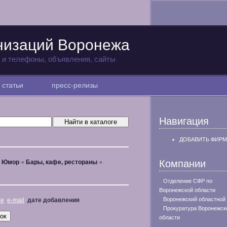
низаций Воронежа
а и телефоны, объявления, сайты
статьи
пресс-релизы
Навигация
ДОБАВИТЬ ФИРМ
Компании
, Юмор
Бары, кафе, рестораны
Отделение СФР по
Воронежской области
Воронежский областной
не
e-mail
дате добавления
Прокуратура Воронежск
области