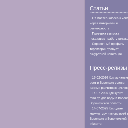
Статьи
От мастер-класса к хоб
через материалы и
регулярность
Проверка выпуска
показывает работу редак
Справочный профиль
территории требует
аккуратной навигации
Пресс-релизы
17-02-2026 Коммунальн
рост в Воронеже усилил
разрыв расчетных циклов
14-07-2025 Где купить
фильтр для воды в Ворон
Воронежской области
14-07-2025 Как сдать
макулатуру и вторсырьё 
Воронеже и Воронежской
области