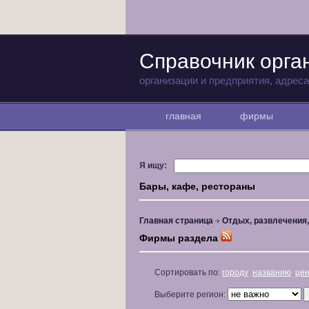
Справочник орга
организации и предприятия, адрес
главная
фирмы
Я ищу:
Бары, кафе, рестораны
Главная страница
Отдых, развлечения
Фирмы раздела
Сортировать по:
городу
названию
це
Выберите регион: