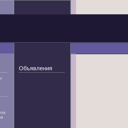
Объявления
У
 суд
ой