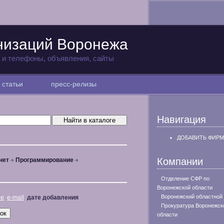
низаций Воронежа
а и телефоны, объявления, сайты
статьи
пресс-релизы
Навигация
ДОБАВИТЬ ФИРМ
Компании
нет
Программирование
Отделение СФР по
Воронежской области
Воронежский областной
не
e-mail
дате добавления
Прокуратура Воронежск
области