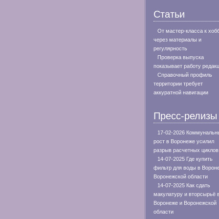
Статьи
От мастер-класса к хоб
через материалы и
регулярность
Проверка выпуска
показывает работу редак
Справочный профиль
территории требует
аккуратной навигации
Пресс-релизы
17-02-2026 Коммунальн
рост в Воронеже усилил
разрыв расчетных циклов
14-07-2025 Где купить
фильтр для воды в Ворон
Воронежской области
14-07-2025 Как сдать
макулатуру и вторсырьё 
Воронеже и Воронежской
области