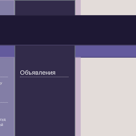
Объявления
У
 суд
ой