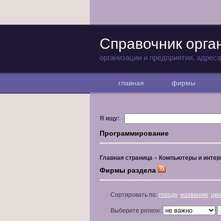
Справочник орга
организации и предприятия, адрес
главная
фирмы
Я ищу:
Программирование
Главная страница
Компьютеры и интер
Фирмы раздела
Сортировать по:
городу
названию
це
Выберите регион: