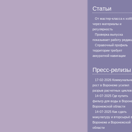
Статьи
От мастер-класса к хоб
через материалы и
регулярность
Проверка выпуска
показывает работу редак
Справочный профиль
территории требует
аккуратной навигации
Пресс-релизы
17-02-2026 Коммунальн
рост в Воронеже усилил
разрыв расчетных циклов
14-07-2025 Где купить
фильтр для воды в Ворон
Воронежской области
14-07-2025 Как сдать
макулатуру и вторсырьё 
Воронеже и Воронежской
области