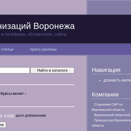
низаций Воронежа
а и телефоны, объявления, сайты
статьи
пресс-релизы
Навигация
ДОБАВИТЬ ФИРМ
Компании
Курсы валют
Отделение СФР по
Воронежской области
Воронежский областной
не
e-mail
дате добавления
Прокуратура Воронежск
области