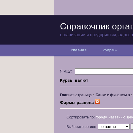
Справочник орга
организации и предприятия, адрес
главная
фирмы
Я ищу:
Курсы валют
Главная страница
Банки и финансы в
Фирмы раздела
Сортировать по:
городу
названию
це
Выберите регион: