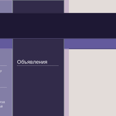
Объявления
У
 суд
ой