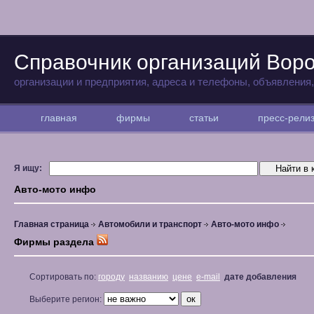
Справочник организаций Вор
организации и предприятия, адреса и телефоны, объявления
главная
фирмы
статьи
пресс-рел
Я ищу:
Авто-мото инфо
Главная страница
Автомобили и транспорт
Авто-мото инфо
Фирмы раздела
Сортировать по:
городу
названию
цене
e-mail
дате добавления
Выберите регион: