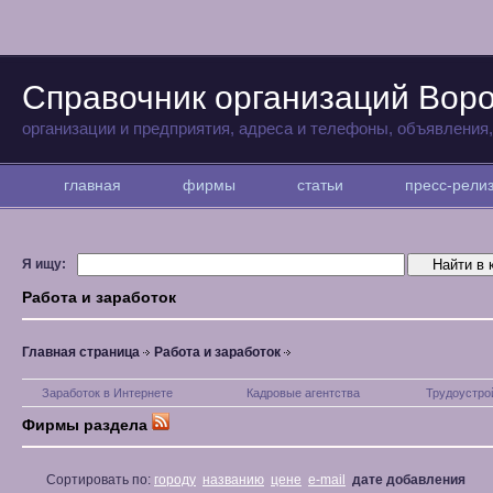
Справочник организаций Вор
организации и предприятия, адреса и телефоны, объявления
главная
фирмы
статьи
пресс-рел
Я ищу:
Работа и заработок
Главная страница
Работа и заработок
Заработок в Интернете
Кадровые агентства
Трудоустро
Фирмы раздела
Сортировать по:
городу
названию
цене
e-mail
дате добавления