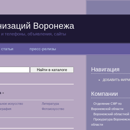
низаций Воронежа
а и телефоны, объявления, сайты
статьи
пресс-релизы
Навигация
ДОБАВИТЬ ФИРМ
Компании
а
ьное искусство
Литература
Отделение СФР по
ография
Фотоискусство
Воронежской области
Воронежский областной
Прокуратура Воронежск
области