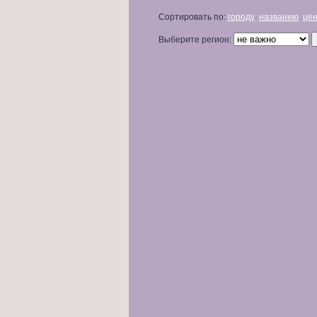
Сортировать по:
городу
названию
це
Выберите регион: