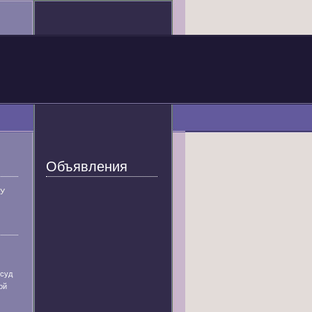
Объявления
У
 суд
ой