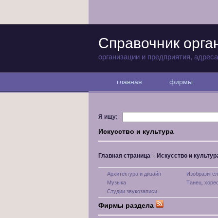
Справочник орга
организации и предприятия, адрес
главная
фирмы
Я ищу:
Искусство и культура
Главная страница
Искусство и культур
Архитектура и дизайн
Изобразител
Музыка
Танец, хоре
Студии звукозаписи
Фирмы раздела