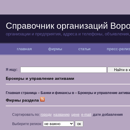
Справочник организаций Вор
организации и предприятия, адреса и телефоны, объявления
главная
фирмы
статьи
пресс-рел
Я ищу:
Брокеры и управление активами
Главная страница
Банки и финансы в
Брокеры и управление актив
Фирмы раздела
Сортировать по:
городу
названию
цене
e-mail
дате добавления
Выберите регион: