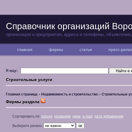
Справочник организаций Вор
организации и предприятия, адреса и телефоны, объявления
главная
фирмы
статьи
пресс-рел
Я ищу:
Строительные услуги
Главная страница
Недвижимость и строительство
Строительные у
Фирмы раздела
Сортировать по:
городу
названию
цене
e-mail
дате добавления
Выберите регион: