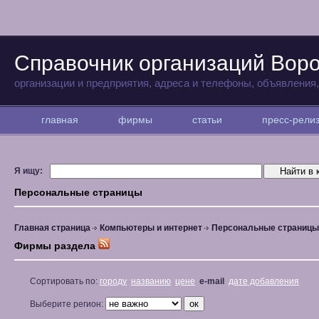
Справочник организаций Вор
организации и предприятия, адреса и телефоны, объявления
главная
фирмы
статьи
пресс-рел
Я ищу:
Персональные страницы
Главная страница
Компьютеры и интернет
Персональные страницы
Фирмы раздела
Сортировать по:
городу
названию
цене
e-mail
дате добавления
Выберите регион: