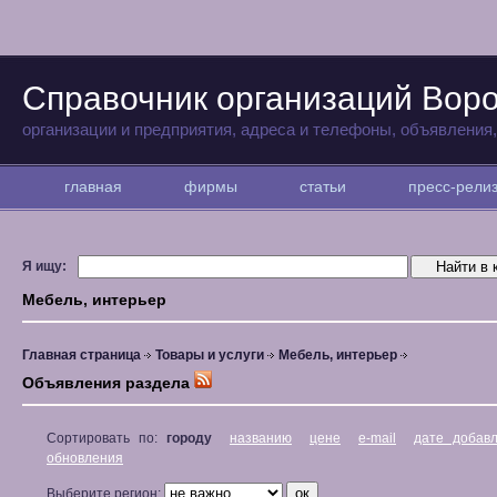
Справочник организаций Вор
организации и предприятия, адреса и телефоны, объявления
главная
фирмы
статьи
пресс-рел
Я ищу:
Мебель, интерьер
Главная страница
Товары и услуги
Мебель, интерьер
Объявления раздела
Сортировать по:
городу
названию
цене
e-mail
дате добав
обновления
Выберите регион: