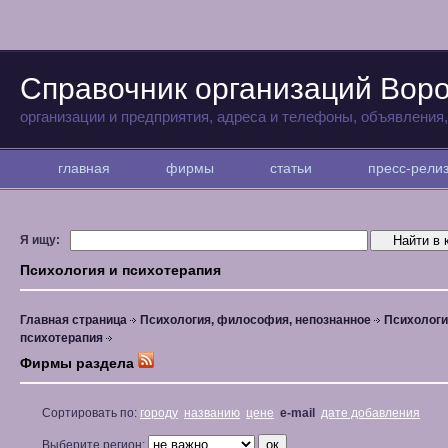
Справочник организаций Вор
организации и предприятия, адреса и телефоны, объявления
главная
фирмы
статьи
пресс-рел
Я ищу:
Психология и психотерапия
Главная страница
Психология, философия, непознанное
Психологи
психотерапия
Фирмы раздела
Сортировать по:
городу
названию
цене
e-mail
дате добавления
Выберите регион: