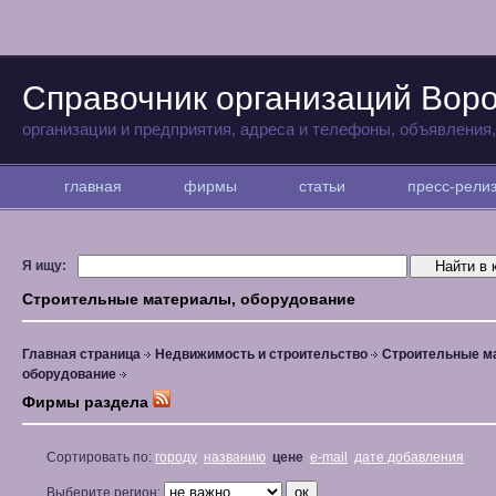
Справочник организаций Вор
организации и предприятия, адреса и телефоны, объявления
главная
фирмы
статьи
пресс-рел
Я ищу:
Строительные материалы, оборудование
Главная страница
Недвижимость и строительство
Строительные м
оборудование
Фирмы раздела
Сортировать по:
городу
названию
цене
e-mail
дате добавления
Выберите регион: