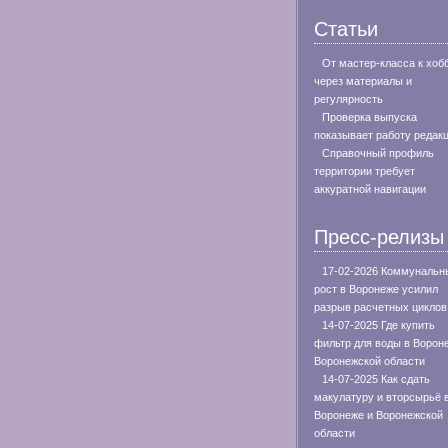
Статьи
От мастер-класса к хоб
через материалы и
регулярность
Проверка выпуска
показывает работу редак
Справочный профиль
территории требует
аккуратной навигации
Пресс-релизы
17-02-2026 Коммунальн
рост в Воронеже усилил
разрыв расчетных циклов
14-07-2025 Где купить
фильтр для воды в Ворон
Воронежской области
14-07-2025 Как сдать
макулатуру и вторсырьё 
Воронеже и Воронежской
области