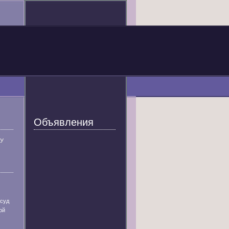
Объявления
У
 суд
ой