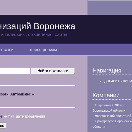
низаций Воронежа
а и телефоны, объявления, сайты
статьи
пресс-релизы
Навигация
ДОБАВИТЬ ФИРМ
Компании
порт
Автобизнес
Отделение СФР по
Воронежской области
Воронежский областной
не
e-mail
дате добавления
Прокуратура Воронежск
области