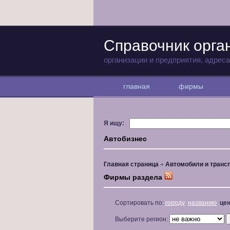
Справочник орга
организации и предприятия, адрес
главная
фирмы
Я ищу:
Автобизнес
Главная страница
Автомобили и транс
Фирмы раздела
Сортировать по:
городу
названию
це
Выберите регион: