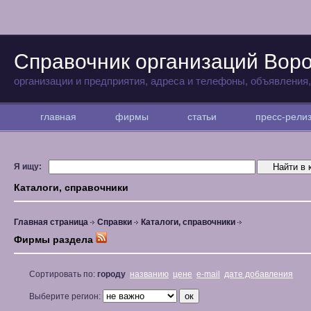
Справочник организаций Вор
организации и предприятия, адреса и телефоны, объявления
главная
фирмы
статьи
пресс-рел
Я ищу:
Каталоги, справочники
Главная страница
Справки
Каталоги, справочники
Фирмы раздела
Сортировать по:
городу
названию
цене
e-mail
дате добавления
Выберите регион: